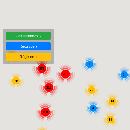
Comunidades
Recursos
10
Régimen
2
372
201
3
70
116
22
10
4
108
68